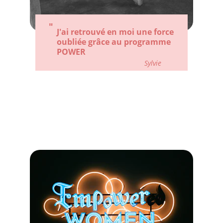
"
J'ai retrouvé en moi une force 
oubliée grâce au programme 
POWER
Sylvie
VALEURS