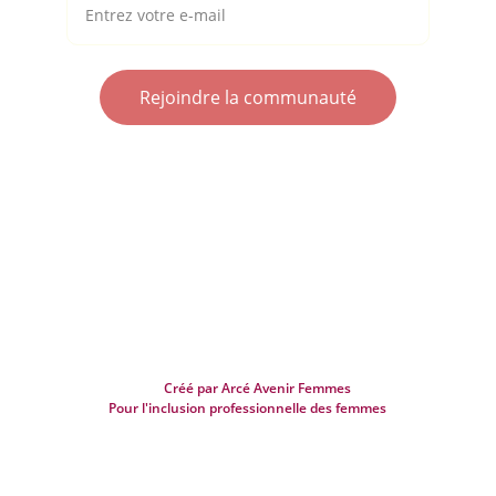
Rejoindre la communauté
FORMATIONS PROFESSIONNELLES POUR 
FEMMES
Rejoignez-nous pour  l'entraide 
professionnelle des femmes
contact@ecoledesfemmes.fr
 Créé par Arcé Avenir Femmes                   
Pour l'inclusion professionnelle des femmes